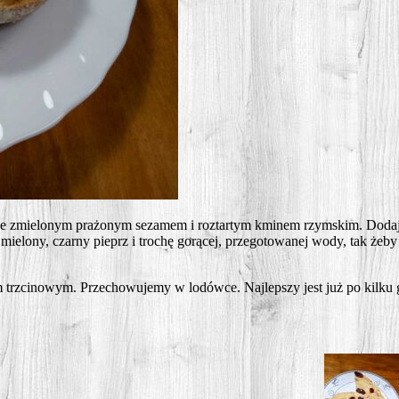
z ze zmie­lo­nym pra­żo­nym seza­mem i roz­tar­tym kmi­nem rzym­skim. Doda­j
mie­lo­ny, czar­ny pieprz i tro­chę gorą­cej, prze­go­to­wa­nej wody, tak żeby
zci­no­wym. Prze­cho­wu­je­my w lodów­ce. Naj­lep­szy jest już po kil­ku 