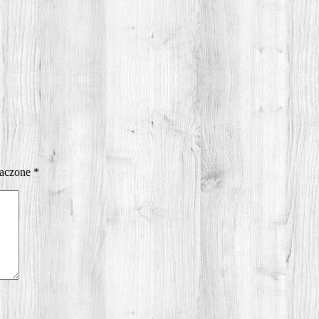
naczone
*