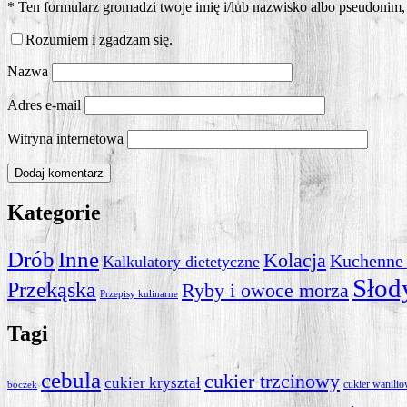
*
Ten formularz gromadzi twoje imię i/lub nazwisko albo pseudonim, a
Rozumiem i zgadzam się.
Nazwa
Adres e-mail
Witryna internetowa
Kategorie
Drób
Inne
Kolacja
Kuchenne
Kalkulatory dietetyczne
Słod
Przekąska
Ryby i owoce morza
Przepisy kulinarne
Tagi
cebula
cukier trzcinowy
cukier kryształ
cukier wanili
boczek