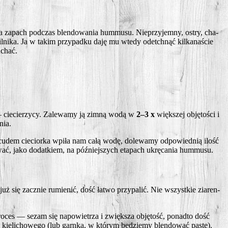
a zapach pod­czas blen­do­wa­nia hum­mu­su. Nie­przy­jem­ny, ostry, cha­
il­ni­ka. Ja w takim przy­pad­ku daję mu wte­dy ode­tchnąć kil­ka­na­ście
achać.
cie­cie­rzy­cy. Zale­wa­my ją zim­ną wodą w
2–3 x
więk­szej obję­to­ści i
nia.
mś cudem cie­cior­ka wpi­ła nam całą wodę, dole­wa­my odpo­wied­nią ilość
­wać, jako dodat­kiem, na póź­niej­szych eta­pach ukrę­ca­nia hummusu.
 już się zacznie rumie­nić, dość łatwo przy­pa­lić. Nie wszyst­kie zia­ren­
pro­ces — sezam się napo­wie­trza i zwięk­sza obję­tość, ponad­to dość
ra kie­li­cho­we­go (lub garn­ka, w któ­rym będzie­my blen­do­wać pastę).