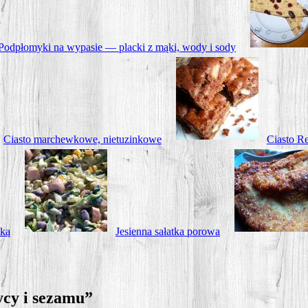
Pod­pło­my­ki na wypa­sie — plac­ki z mąki, wody i sody
Cia­sto mar­chew­ko­we, nietuzinkowe
Cia­sto R
nką
Jesien­na sałat­ka porowa
cy i sezamu
”