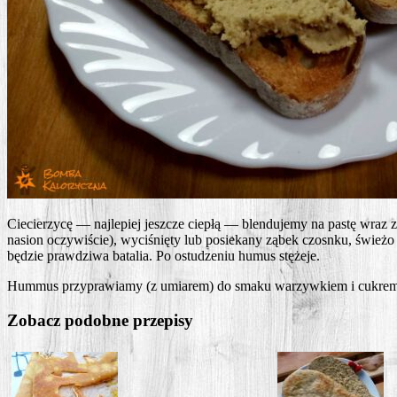
Cie­cie­rzy­cę — naj­le­piej jesz­cze cie­płą — blen­du­je­my na pastę wra
nasion oczy­wi­ście), wyci­śnię­ty lub posie­ka­ny ząbek czosn­ku, świe­żo 
będzie praw­dzi­wa bata­lia. Po ostu­dze­niu humus stężeje.
Hum­mus przy­pra­wia­my (z umia­rem) do sma­ku warzyw­kiem i cukrem tr
Zobacz podobne przepisy