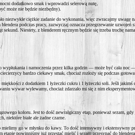
c­ni dodat­ko­wo smak i wpro­wa­dzi sele­ro­wą nutę,
— być może nie będzie niezbędny).
­ło nie­zwy­kle cięż­kie zada­nie do wyko­na­nia, więc zwra­caj­my uwa­gę n
h blen­de­ra pod­czas pra­cy, zazwy­czaj ozna­cza prze­grze­wa­nie uzwo­jeń s
ąt sekund. Nie­ste­ty, z blen­de­rem ręcz­nym będzie się trze­ba tro­chę nam
o wypłu­ka­nia i namo­cze­nia przez kil­ka godzin — może być cała noc — 
ie­cie­rzy­cy bar­dzo cie­ka­wy smak, cho­ciaż roz­ło­ży się pod­czas gotowa
o mięk­ko­ści z dodat­kiem 1 łyżecz­ki cukru i 1 łyżecz­ki soli. Jeśli jaki
wa­niu wywar wyle­wa­my, cho­ciaż zda­rza­ło mi się z nim eks­pe­ry­men­to
­brą­zo­we­go kolo­ru. Jest to dość new­ral­gicz­ny etap, ponie­waż sezam, gdy
, nie­któ­re bia­łe ale żad­ne czarne.
, to mie­li­my go w młyn­ku do kawy. To dość inten­syw­ny i eks­ten­syw­ny 
tym eta­pie powin­ni­śmy już prze­stać mie­lić i sezam prze­sy­pać do blen­de­