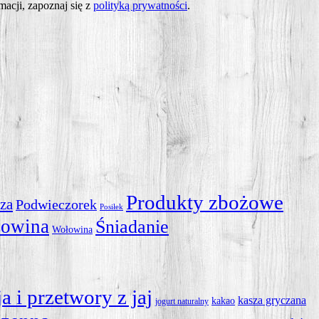
macji, zapoznaj się z
polityką prywatności
.
Produkty zbożowe
za
Podwieczorek
Posiłek
zowina
Śniadanie
Wołowina
ja i przetwory z jaj
kasza gryczana
kakao
jogurt naturalny