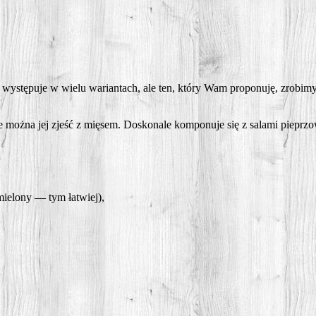
­pu­je w wie­lu warian­tach, ale ten, któ­ry Wam pro­po­nu­ję, zro­bi­my z pr
ie moż­na jej zjeść z mię­sem. Dosko­na­le kom­po­nu­je się z sala­mi pie­p
mie­lo­ny — tym łatwiej),