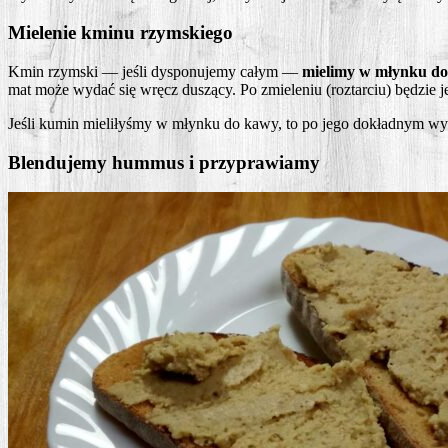
Mielenie kminu rzymskiego
Kmin rzym­ski — jeśli dys­po­nu­je­my całym —
mie­li­my w młyn­ku d
mat może wydać się wręcz duszą­cy. Po zmie­le­niu (roz­tar­ciu) będzie j
Jeśli kumin mie­li­ły­śmy w młyn­ku do kawy, to po jego dokład­nym wy
Blendujemy hummus i przyprawiamy