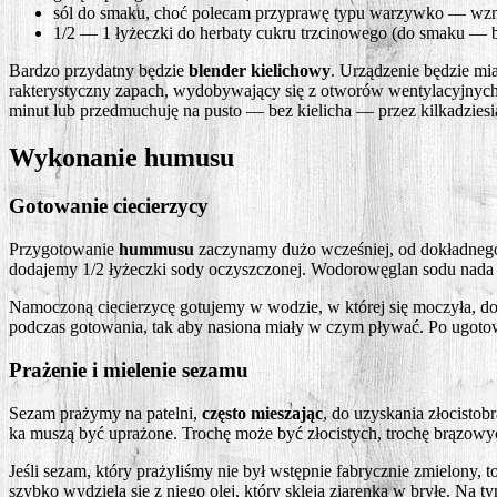
sól do sma­ku, choć pole­cam przy­pra­wę typu warzyw­ko — wzmo
1/2 — 1 łyżecz­ki do her­ba­ty cukru trzci­no­we­go (do sma­ku 
Bar­dzo przy­dat­ny będzie
blen­der kie­li­cho­wy
. Urzą­dze­nie będzie mia
rak­te­ry­stycz­ny zapach, wydo­by­wa­ją­cy się z otwo­rów wen­ty­la­cyj­nyc
minut lub prze­dmu­chu­ję na pusto — bez kie­li­cha — przez kil­ka­dzie­si
Wykonanie humusu
Gotowanie ciecierzycy
Przy­go­to­wa­nie
hum­mu­su
zaczy­na­my dużo wcze­śniej, od dokład­ne­g
doda­je­my 1/2 łyżecz­ki sody oczysz­czo­nej. Wodo­ro­wę­glan sodu nada c
Namo­czo­ną cie­cie­rzy­cę gotu­je­my w wodzie, w któ­rej się moczy­ła, d
pod­czas goto­wa­nia, tak aby nasio­na mia­ły w czym pły­wać. Po ugo­to­
Prażenie i mielenie sezamu
Sezam pra­ży­my na patel­ni,
czę­sto mie­sza­jąc
, do uzy­ska­nia zło­ci­sto
ka muszą być upra­żo­ne. Tro­chę może być zło­ci­stych, tro­chę brą­zo­wych
Jeśli sezam, któ­ry pra­ży­li­śmy nie był wstęp­nie fabrycz­nie zmie­lo­ny
szyb­ko wydzie­la się z nie­go olej, któ­ry skle­ja zia­ren­ka w bry­łę. Na 