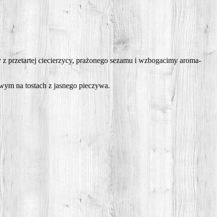
ze­tar­tej cie­cie­rzy­cy, pra­żo­ne­go seza­mu i wzbo­ga­ci­my aro­ma­
rzo­wym na tostach z jasne­go pieczywa.