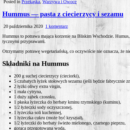
Posted in
Przekąska
,
Warzywa i Owoce
Hummus — pasta z ciecierzycy i sezamu
do
20 października 2020
1 komentarz
Hummus
Hum­mus to potra­wa mają­ca korze­nie na Bli­skim Wscho­dzie. Humus, wystę
—
tycz­ny­mi przyprawami.
pasta
z
Otrzy­ma­my potra­wę wege­ta­riań­ską, co oczy­wi­ście nie ozna­cza, że n
ciecierzycy
i
Składniki na Hummus
sezamu
200 g suchej cie­cie­rzy­cy (cie­cior­ki),
5 czu­ba­tych łyżek sto­ło­wych seza­mu (jeśli będzie fabrycz­nie z
2 łyż­ki oli­wy extra virgin,
1 mała cytryna,
1 duży ząbek czosnku,
1 pła­ska łyżecz­ka do her­ba­ty kmi­nu rzym­skie­go (kumi­nu),
1/2 łyżecz­ki sody oczyszczonej,
1 łyżecz­ka soli kuchennej,
1 łyżecz­ka cukru (może być kryształ),
1/2 łyżecz­ki do her­ba­ty świe­żo mie­lo­ne­go, czar­ne­go pieprzu,
gorą­ca prze­go­to­wa­na woda,