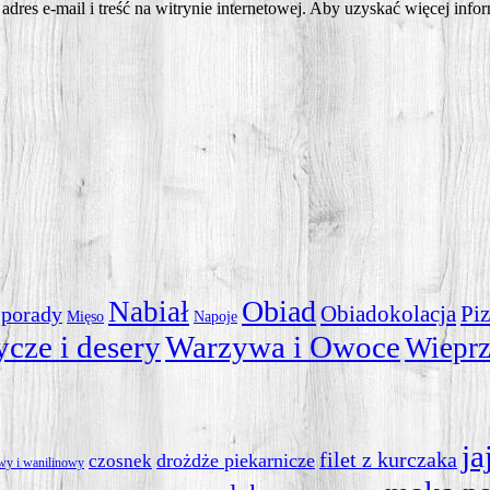
dres e-mail i treść na witrynie internetowej. Aby uzyskać więcej infor
Obiad
Nabiał
Obiadokolacja
 porady
Piz
Mięso
Napoje
ycze i desery
Warzywa i Owoce
Wiepr
ja
filet z kurczaka
drożdże piekarnicze
czosnek
owy i wanilinowy