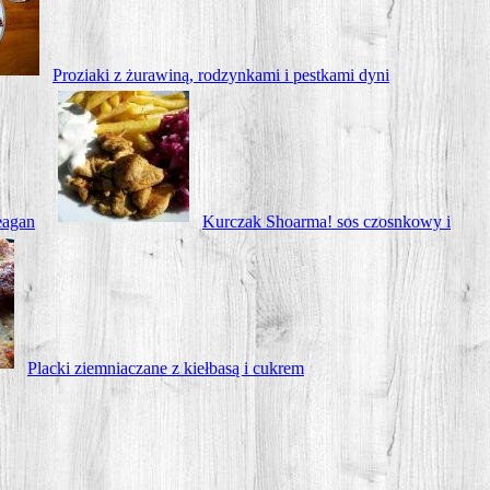
Pro­zia­ki z żura­wi­ną, rodzyn­ka­mi i pest­ka­mi dyni
eagan
Kur­czak Sho­ar­ma! sos czosn­ko­wy i
Plac­ki ziem­nia­cza­ne z kieł­ba­są i cukrem