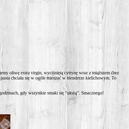
e­my oli­wę extra vir­gin, wyci­śnię­tą cytry­nę wraz z miąż­szem (bez
 pasta chcia­ła się w ogó­le mie­szać w blen­de­rze kie­li­cho­wym. To
godzi­nach, gdy wszyst­kie sma­ki się “uło­żą”. Smacznego!