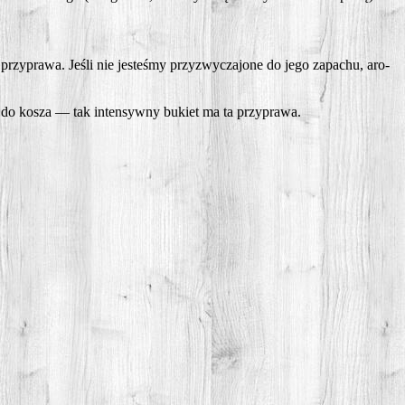
a przy­pra­wa. Jeśli nie jeste­śmy przy­zwy­cza­jo­ne do jego zapa­chu, aro­
ć do kosza — tak inten­syw­ny bukiet ma ta przyprawa.