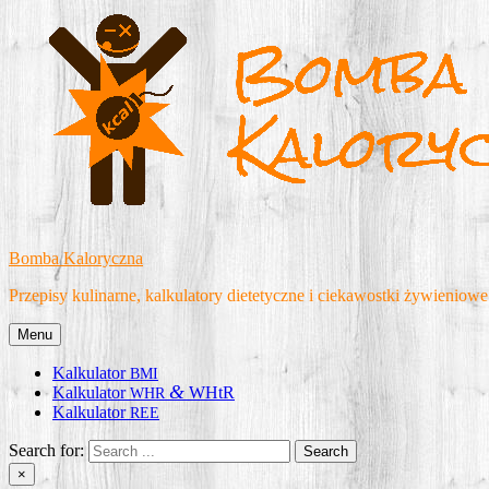
Skip
to
content
Bomba Kaloryczna
Przepisy kulinarne, kalkulatory dietetyczne i ciekawostki żywieniowe
Menu
Kalkulator
BMI
&
Kalkulator
WHtR
WHR
Kalkulator
REE
Search for:
×