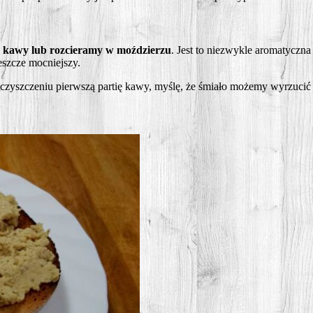
o kawy lub roz­cie­ra­my w
moź­dzie­rzu
. Jest to nie­zwy­kle aro­ma­tycz­n
esz­cze mocniejszy.
czysz­cze­niu pierw­szą par­tię kawy, myślę, że śmia­ło może­my wyrzu­ci