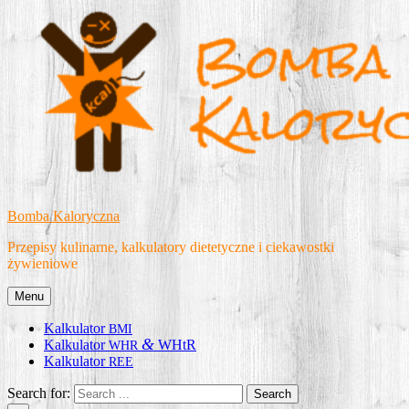
Skip
to
content
Bomba Kaloryczna
Przepisy kulinarne, kalkulatory dietetyczne i ciekawostki
żywieniowe
Menu
Kalkulator
BMI
&
Kalkulator
WHtR
WHR
Kalkulator
REE
Search for: