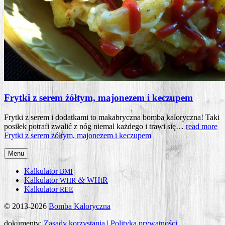
Frytki z serem żółtym, majonezem i keczupem
Fryt­ki z serem i dodat­ka­mi to maka­brycz­na bom­ba kalo­rycz­na! Taki
posi­łek potra­fi zwa­lić z nóg nie­mal każ­de­go i tra­wi się…
read more
Fryt­ki z serem żół­tym, majo­ne­zem i keczupem
Menu
Kalkulator
BMI
&
Kalkulator
WHtR
WHR
Kalkulator
REE
© 2013-2026
Bomba Kaloryczna
dokumenty:
Zasady korzystania
|
Polityka prywatności