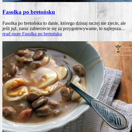
Fasolka po bretońsku
Fasol­ka po bre­toń­sku to danie, któ­re­go dzi­siaj raczej nie zje­cie, ale
jeśli już, zaraz zabie­rze­cie się za przy­go­to­wy­wa­nie, to naj­lep­sza…
read more
Fasol­ka po bretońsku