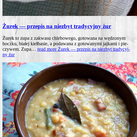
Żurek — przepis na niezbyt tradycyjny żur
Żurek to zupa z zakwa­su chle­bo­we­go, goto­wa­na na wędzo­nym
bocz­ku, bia­łej kieł­ba­sie, a poda­wa­na z goto­wa­ny­mi jaj­ka­mi i pie­
czy­wem. Zupa…
read more
Żurek — prze­pis na nie­zbyt tra­dy­cyj­
ny żur