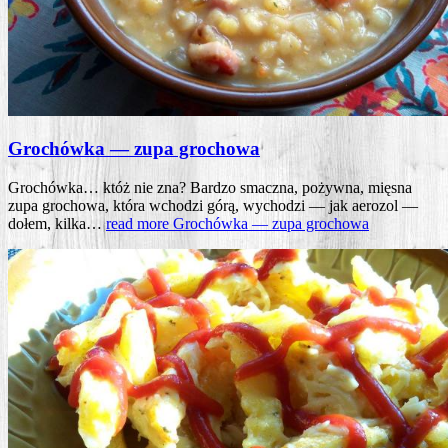
Grochówka — zupa grochowa
Gro­chów­ka… któż nie zna? Bar­dzo smacz­na, pożyw­na, mię­sna
zupa gro­cho­wa, któ­ra wcho­dzi górą, wycho­dzi — jak aero­zol —
dołem, kil­ka…
read more
Gro­chów­ka — zupa grochowa