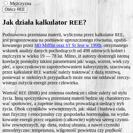
Mężczyzna
Jak działa kalkulator
?
REE
Pod­sta­wo­wa prze­mia­na mate­rii, wyli­czo­na przez kal­ku­la­tor
,
REE
jest pro­gno­zo­wa­na na pod­sta­wie uprosz­czo­ne­go rów­na­nia, opu­bli­
ko­wa­ne­go przez
Mif­flin oraz
St Jeor w 1990r
, otrzy­ma­ne­go
MD
ST
wsku­tek ana­li­zy danych pocho­dzą­cych od 498 zdro­wych kobiet i
męż­czyzn w wie­ku 19 — 78 lat. Mimo, iż auto­rzy dostrze­gli istot­ną
kore­la­cję pomię­dzy taki­mi para­me­tra­mi jak: waga, wzrost, wiek czy
płeć, a spo­czyn­ko­wym zapo­trze­bo­wa­niem kalo­rycz­nym, sza­co­wa­ną
przez kal­ku­la­tor
war­tość nale­ży trak­to­wać z dużą rezer­wą,
REE
ponie­waż w nie­któ­rych przy­pad­kach może ona nie odda­wać rze­czy­
wi­ste­go zuży­cia ener­gii przez człowieka.
War­tość
(
) jest zmien­na osob­ni­czo i sil­nie zale­ży od sty­lu
REE
BMR
życia. Inną spo­czyn­ko­wą prze­mia­ną mate­rii będzie się cha­rak­te­ry­zo­
wać spor­to­wiec, a zupeł­nie inną oso­ba pro­wa­dzą­ca sie­dzą­cy tryb
życia. Obok czyn­ni­ków wewnętrz­nych, jak: skład i budo­wa cia­ła,
stan fizycz­ny i emo­cjo­nal­ny czy gospo­dar­ka hor­mo­nal­na, na wydat­
ko­wa­nie ener­gii przez orga­nizm (cał­ko­wi­te) wpły­wa sze­reg czyn­ni­
ków zewnętrz­nych, np: die­ta, rodzaj ubra­nia, a nawet czyn­ni­ki
atmos­fe­rycz­ne: tem­pe­ra­tu­ra, wil­got­ność powie­trza czy pręd­kość