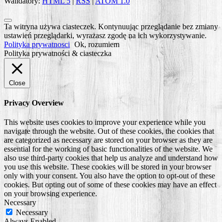
Walidatory:
HTML 5
|
RSS
|
ATOM 1.0
Scroll
Ta witryna używa ciasteczek. Kontynuując przeglądanie bez zmiany
to
ustawień przeglądarki, wyrażasz zgodę na ich wykorzystywanie.
Top
Polityka prywatnosci
Ok, rozumiem
Polityka prywatności & ciasteczka
Close
Privacy Overview
This website uses cookies to improve your experience while you
navigate through the website. Out of these cookies, the cookies that
are categorized as necessary are stored on your browser as they are
essential for the working of basic functionalities of the website. We
also use third-party cookies that help us analyze and understand how
you use this website. These cookies will be stored in your browser
only with your consent. You also have the option to opt-out of these
cookies. But opting out of some of these cookies may have an effect
on your browsing experience.
Necessary
Necessary
Always Enabled