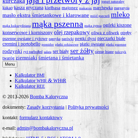
kurczaka
jogurt naturalny
kasza gryczana
kiełbasa
majonez
kakao
marchewka
margaryna
makaron
mleko
masło ekstra śmietankowe i klarowane
miód pszczeli
mąka pszenna
ogórki kiszone
mąka kukurydziana
mąka żytnia
olej rzepakowy
konserwowe i korniszony
oliwa z oliwek
otręby
pieczarki białe
pestki dyni
pszenne owsiane i ryżowe
papryka
parówki
cremini i portobello
płatki owsiane
pomidor
płatki orkiszowe
płatki pszenne
ser żółty
rodzynki
ser biały
ryż parboiled
siemię lniane
sałata
tuńczyk
ziemniaki
śmietana i śmietanka
twaróg
Menu
Kalkulator
BMI
&
Kalkulator
WHtR
WHR
Kalkulator
REE
© 2013-2026
Bomba Kaloryczna
dokumenty:
Zasady korzystania
|
Polityka prywatności
kontakt:
formularz kontaktowy
e-mail:
admin@bombakaloryczna.pl