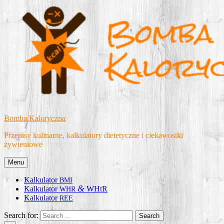
Skip
to
content
Bomba Kaloryczna
Przepisy kulinarne, kalkulatory dietetyczne i ciekawostki
żywieniowe
Menu
Kalkulator
BMI
&
Kalkulator
WHtR
WHR
Kalkulator
REE
Search for: