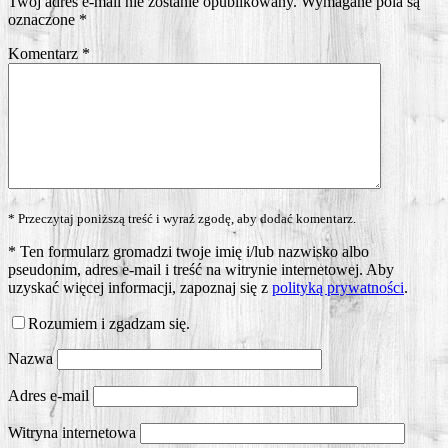
Twój adres e-mail nie zostanie opublikowany.
Wymagane pola są
oznaczone
*
Komentarz
*
* Przeczytaj poniższą treść i wyraź zgodę, aby dodać komentarz.
*
Ten formularz gromadzi twoje imię i/lub nazwisko albo
pseudonim, adres e-mail i treść na witrynie internetowej. Aby
uzyskać więcej informacji, zapoznaj się z
polityką prywatności
.
Rozumiem i zgadzam się.
Nazwa
Adres e-mail
Witryna internetowa