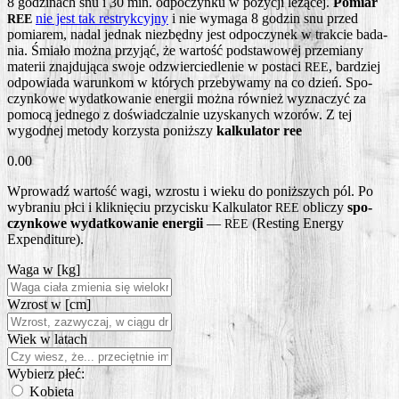
8 godzi­nach snu i 30 min. odpo­czyn­ku w pozy­cji leżą­cej.
Pomiar
nie jest tak restryk­cyj­ny
i nie wyma­ga 8 godzin snu przed
REE
pomia­rem, nadal jed­nak nie­zbęd­ny jest odpo­czy­nek w trak­cie bada­
nia. Śmia­ło moż­na przy­jąć, że war­tość pod­sta­wo­wej prze­mia­ny
mate­rii znaj­du­ją­ca swo­je odzwier­cie­dle­nie w posta­ci
, bar­dziej
REE
odpo­wia­da warun­kom w któ­rych prze­by­wa­my na co dzień. Spo­
czyn­ko­we wydat­ko­wa­nie ener­gii moż­na rów­nież wyzna­czyć za
pomo­cą jed­ne­go z doświad­czal­nie uzy­ska­nych wzo­rów. Z tej
wygod­nej meto­dy korzy­sta poniż­szy
kal­ku­la­tor ree
0.00
Wpro­wadź war­tość wagi, wzro­stu i wie­ku do poniż­szych pól. Po
wybra­niu płci i klik­nię­ciu przy­ci­sku Kal­ku­la­tor
obli­czy
spo­
REE
czyn­ko­we wydat­ko­wa­nie ener­gii
—
(Resting Ener­gy
REE
Expenditure).
Waga w [kg]
Wzrost w [cm]
Wiek w latach
Wybierz płeć:
Kobieta