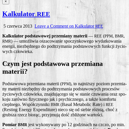
×
Kalkulator
REE
5 czerwca 2013
Leave a Comment
on Kalkulator
REE
Kal­ku­la­tor pod­sta­wo­wej prze­mia­ny mate­rii
—
(
,
,
REE
PPM
BMR
) — umoż­li­wia osza­co­wa­nie spo­czyn­ko­we­go wydat­ko­wa­nia
RMR
ener­gii, nie­zbęd­ne­go do pod­trzy­ma­nia pod­sta­wo­wych funk­cji życio­
wych człowieka.
Czym jest podstawowa przemiana
materii?
Pod­sta­wo­wa prze­mia­na mate­rii (
), to naj­niż­szy poziom prze­mia­
PPM
ny mate­rii nie­zbęd­ny do pod­trzy­ma­nia pod­sta­wo­wych pro­ce­sów
życio­wych czło­wie­ka, znaj­du­ją­ce­go się w sta­nie czu­wa­nia oraz spo­
ko­ju zarów­no fizycz­ne­go jak i psy­chicz­ne­go, a tak­że kom­for­tu
ciepl­ne­go. Współ­czyn­ni­ki
(Basal Meta­bo­lic Rate) i
BMR
REE
(Resting Ener­gy Expen­di­tu­re) nie­co się od sie­bie róż­nią, choć z
grub­sza rzecz bio­rąc, przyj­mu­ją dość zbli­żo­ne wartości.
Pomiar
jest wyko­ny­wa­ny po 12 godzi­nach na czczo, po min.
BMR