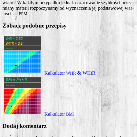
wia­tru. W każ­dym przy­pad­ku jed­nak osza­co­wa­nie szyb­ko­ści prze­
mia­ny mate­rii roz­po­czy­na­my od wyzna­cze­nia jej pod­sta­wo­wej war­
to­ści —
.
PPM
Zobacz podobne przepisy
&
Kal­ku­la­tor
WHtR
WHR
Kal­ku­la­tor
BMI
Dodaj komentarz