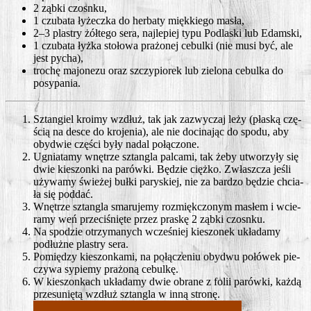
2 ząb­ki czosnku,
1 czu­ba­ta łyżecz­ka do her­ba­ty mięk­kie­go masła,
2–3 pla­stry żół­te­go sera, naj­le­piej typu Pod­la­ski lub Edamski,
1 czu­ba­ta łyż­ka sto­ło­wa pra­żo­nej cebul­ki (nie musi być, ale
jest pycha),
tro­chę majo­ne­zu oraz szczy­pio­rek lub zie­lo­na cebul­ka do
posypania.
Sztan­giel kro­imy wzdłuż, tak jak zazwy­czaj leży (pła­ską czę­
ścią na desce do kro­je­nia), ale nie doci­na­jąc do spodu, aby
oby­dwie czę­ści były nadal połączone.
Ugnia­ta­my wnę­trze sztan­gla pal­ca­mi, tak żeby utwo­rzy­ły się
dwie kie­szon­ki na parów­ki. Będzie cięż­ko. Zwłasz­cza jeśli
uży­wa­my świe­żej buł­ki pary­skiej, nie za bar­dzo będzie chcia­
ła się poddać.
Wnę­trze sztan­gla sma­ru­je­my roz­mięk­czo­nym masłem i wcie­
ra­my weń prze­ci­śnię­te przez pra­skę 2 ząb­ki czosnku.
Na spo­dzie otrzy­ma­nych wcze­śniej kie­szo­nek ukła­da­my
podłuż­ne pla­stry sera.
Pomię­dzy kie­szon­ka­mi, na połą­cze­niu oby­dwu połó­wek pie­
czy­wa sypie­my pra­żo­ną cebulkę.
W kie­szon­kach ukła­da­my dwie obra­ne z folii parów­ki, każ­dą
prze­su­nię­tą wzdłuż sztan­gla w inną stronę.