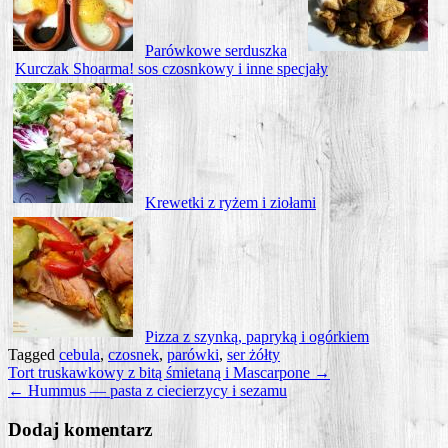
Parów­ko­we serduszka
Kur­czak Sho­ar­ma! sos czosn­ko­wy i inne specjały
Kre­wet­ki z ryżem i ziołami
Piz­za z szyn­ką, papry­ką i ogórkiem
Tagged
cebula
,
czosnek
,
parówki
,
ser żółty
Nawigacja
Tort truskawkowy z bitą śmietaną i Mascarpone →
← Hummus — pasta z ciecierzycy i sezamu
wpisu
Dodaj komentarz