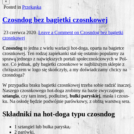
×
Posted in
Przekąska
Czosndog bez bagietki czosnkowej
23 czerwca 2020
Leave a Comment
on Czosndog bez bagietki
czosnkowej
Czo­sn­dog
to jed­na z wie­lu waria­cji hot-doga, opar­ta na bagiet­ce
czosn­ko­wej. Ten rodzaj zapie­kan­ki stał się ostat­nio popu­lar­ny za
spra­wą jed­ne­go z naj­więk­szych por­ta­li spo­łecz­no­ścio­wych w Pol­
sce. Co jed­nak, gdy bagiet­ki czosn­ko­we w naj­bliż­szym skle­pie z
chrząsz­czem w logo się skoń­czy­ły, a my doświad­cza­my chci­cy na
czosndoga?
W przy­pad­ku bra­ku bagiet­ki czosn­ko­wej trze­ba sobie radzić ina­czej.
Nasze­go czosn­ko­we­go hot-doga zro­bi­my na bazie zwy­czaj­ne­go
sztan­gla
, czy tam innej, podłuż­nej,
buł­ki pary­skiej
, masła i czosn­
ku. Na osło­dę będzie podwój­nie parów­ko­wy, z obfi­tą war­stwą sera.
Składniki na hot-doga typu czosndog
1 sztan­giel lub buł­ka paryska,
2 parów­ki,