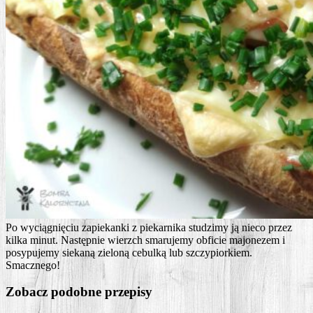
Po wycią­gnię­ciu zapie­kan­ki z pie­kar­ni­ka stu­dzi­my ją nie­co przez
kil­ka minut. Następ­nie wierzch sma­ru­je­my obfi­cie majo­ne­zem i
posy­pu­je­my sie­ka­ną zie­lo­ną cebul­ką lub szczy­pior­kiem.
Smacznego!
Zobacz podobne przepisy