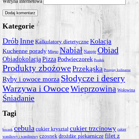
Witryna internetowa
Kategorie
Drób
Inne
Kolacja
Kalkulatory dietetyczne
Obiad
Nabiał
Kuchenne porady
Mięso
Napoje
Obiadokolacja
Pizza
Podwieczorek
Posiłek
Produkty zbożowe
Przekąska
Przepisy kulinarne
Słodycze i desery
Ryby i owoce morza
Warzywa i Owoce
Wieprzowina
Wołowina
Śniadanie
Tagi
cebula
cukier trzcinowy
cukier kryształ
cukier
boczek
filet z
drożdże piekarnicze
czosnek
waniliowy i wanilinowy