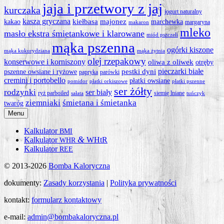
jaja i przetwory z jaj
kurczaka
jogurt naturalny
kasza gryczana
kiełbasa
majonez
kakao
marchewka
margaryna
makaron
mleko
masło ekstra śmietankowe i klarowane
miód pszczeli
mąka pszenna
ogórki kiszone
mąka kukurydziana
mąka żytnia
olej rzepakowy
konserwowe i korniszony
oliwa z oliwek
otręby
pieczarki białe
pestki dyni
pszenne owsiane i ryżowe
papryka
parówki
cremini i portobello
płatki owsiane
pomidor
płatki orkiszowe
płatki pszenne
ser żółty
rodzynki
ser biały
ryż parboiled
siemię lniane
sałata
tuńczyk
ziemniaki
śmietana i śmietanka
twaróg
Menu
Kalkulator
BMI
&
Kalkulator
WHtR
WHR
Kalkulator
REE
© 2013-2026
Bomba Kaloryczna
dokumenty:
Zasady korzystania
|
Polityka prywatności
kontakt:
formularz kontaktowy
e-mail:
admin@bombakaloryczna.pl