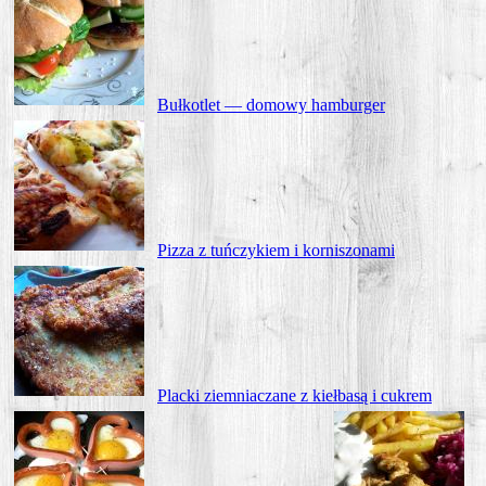
Buł­ko­tlet — domo­wy hamburger
Piz­za z tuń­czy­kiem i korniszonami
Plac­ki ziem­nia­cza­ne z kieł­ba­są i cukrem