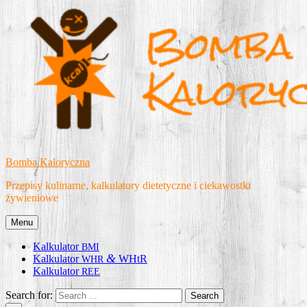
Skip
to
content
Bomba Kaloryczna
Przepisy kulinarne, kalkulatory dietetyczne i ciekawostki
żywieniowe
Menu
Kalkulator
BMI
&
Kalkulator
WHtR
WHR
Kalkulator
REE
Search for: