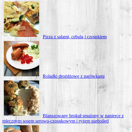
Piz­za z sala­mi, cebu­lą i czosnkiem
Rolad­ki droż­dżo­we z parówkami
Blan­szo­wa­ny bro­kuł sma­żo­ny w panier­ce z
mlecz­nym sosem sero­wo-czosn­ko­wym i ryżem parboiled