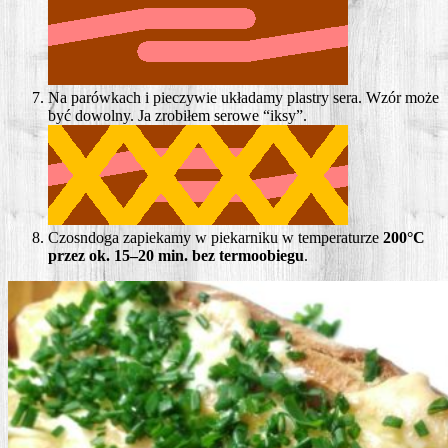
Na parów­kach i pie­czy­wie ukła­da­my pla­stry sera. Wzór może
być dowol­ny. Ja zro­bi­łem sero­we “iksy”.
Czo­sn­do­ga zapie­ka­my w pie­kar­ni­ku w tem­pe­ra­tu­rze
200°C
przez ok. 15–20 min. bez ter­mo­obie­gu
.