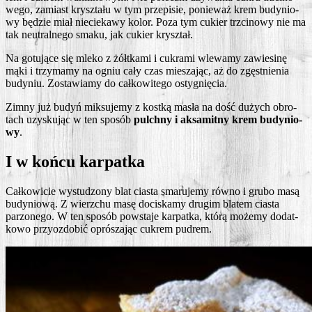
we­go, zamiast krysz­ta­łu w tym prze­pi­sie, ponie­waż krem budy­nio­
wy będzie miał nie­cie­ka­wy kolor. Poza tym cukier trzci­no­wy nie ma
tak neu­tral­ne­go sma­ku, jak cukier kryształ.
Na gotu­ją­ce się mle­ko z żółt­ka­mi i cukra­mi wle­wa­my zawie­si­nę
mąki i trzy­ma­my na ogniu cały czas mie­sza­jąc, aż do zgęst­nie­nia
budy­niu. Zosta­wia­my do cał­ko­wi­te­go ostygnięcia.
Zim­ny już budyń mik­su­je­my z kost­ką masła na dość dużych obro­
tach uzy­sku­jąc w ten spo­sób
pulch­ny i aksa­mit­ny krem budy­nio­
wy
.
I w końcu karpatka
Cał­ko­wi­cie wystu­dzo­ny blat cia­sta sma­ru­je­my rów­no i gru­bo masą
budy­nio­wą. Z wierz­chu masę doci­ska­my dru­gim bla­tem cia­sta
parzo­ne­go. W ten spo­sób powsta­je kar­pat­ka, któ­rą może­my dodat­
ko­wo przy­ozdo­bić opró­sza­jąc cukrem pudrem.