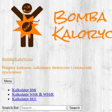
Skip
to
content
Bomba Kaloryczna
Przepisy kulinarne, kalkulatory dietetyczne i ciekawostki
żywieniowe
Menu
Kalkulator
BMI
&
Kalkulator
WHtR
WHR
Kalkulator
REE
Search for: