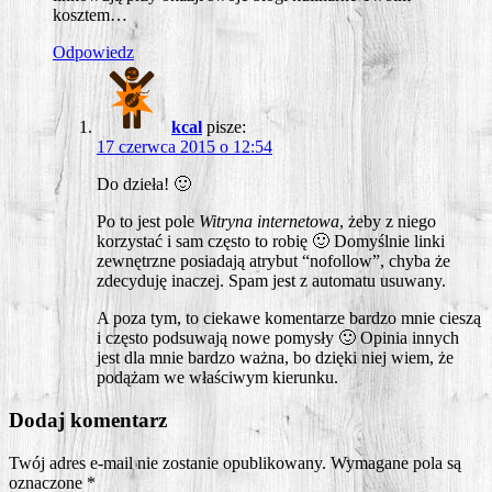
kosztem…
Odpowiedz
kcal
pisze:
17 czerwca 2015 o 12:54
Do dzie­ła! 🙂
Po to jest pole
Witry­na inter­ne­to­wa
, żeby z nie­go
korzy­stać i sam czę­sto to robię 🙂 Domyśl­nie lin­ki
zewnętrz­ne posia­da­ją atry­but “nofol­low”, chy­ba że
zde­cy­du­ję ina­czej. Spam jest z auto­ma­tu usuwany.
A poza tym, to cie­ka­we komen­ta­rze bar­dzo mnie cie­szą
i czę­sto pod­su­wa­ją nowe pomy­sły 🙂 Opi­nia innych
jest dla mnie bar­dzo waż­na, bo dzię­ki niej wiem, że
podą­żam we wła­ści­wym kierunku.
Dodaj komentarz
Twój adres e-mail nie zostanie opublikowany.
Wymagane pola są
oznaczone
*