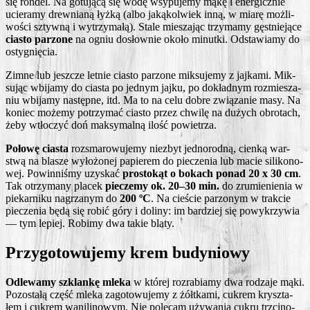
się ron­del. Na gotu­ją­cą się wodę wsy­pu­je­my mąkę i ener­gicz­nie
ucie­ra­my drew­nia­ną łyż­ką (albo jaką­kol­wiek inną, w mia­rę moż­li­
wo­ści sztyw­ną i wytrzy­ma­łą). Sta­le mie­sza­jąc trzy­ma­my gęst­nie­ją­ce
cia­sto parzo­ne
na ogniu dosłow­nie oko­ło minut­ki. Odsta­wia­my do
ostygnięcia.
Zim­ne lub jesz­cze let­nie cia­sto parzo­ne mik­su­je­my z jaj­ka­mi. Mik­
su­jąc wbi­ja­my do cia­sta po jed­nym jaj­ku, po dokład­nym roz­mie­sza­
niu wbi­ja­my następ­ne, itd. Ma to na celu dobre zwią­za­nie masy. Na
koniec może­my potrzy­mać cia­sto przez chwi­lę na dużych obro­tach,
żeby wtło­czyć doń mak­sy­mal­ną ilość powietrza.
Poło­wę cia­sta
roz­sma­ro­wu­je­my nie­zbyt jed­no­rod­ną, cien­ką war­
stwą na bla­sze wyło­żo­nej papie­rem do pie­cze­nia lub macie sili­ko­no­
wej. Powin­ni­śmy uzy­skać
pro­sto­kąt o bokach ponad 20 x 30 cm
.
Tak otrzy­ma­ny pla­cek
pie­cze­my ok. 20–30 min.
do zru­mie­nie­nia w
pie­kar­ni­ku nagrza­nym do
200 ºC
. Na cie­ście parzo­nym w trak­cie
pie­cze­nia będą się robić góry i doli­ny: im bar­dziej się powy­krzy­wia
— tym lepiej. Robi­my dwa takie blaty.
Przygotowujemy krem budyniowy
Odle­wa­my szklan­kę mle­ka
w któ­rej roz­ra­bia­my dwa rodza­je mąki.
Pozo­sta­łą część mle­ka zago­to­wu­je­my z żółt­ka­mi, cukrem krysz­ta­
łem i cukrem wani­li­no­wym. Nie pole­cam uży­wa­nia cukru trzci­no­