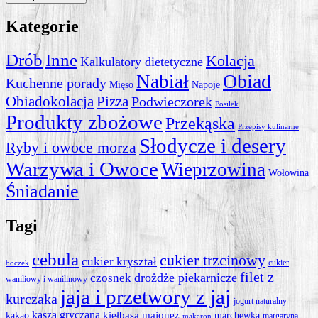
Kategorie
Drób
Inne
Kolacja
Kalkulatory dietetyczne
Obiad
Nabiał
Kuchenne porady
Mięso
Napoje
Obiadokolacja
Pizza
Podwieczorek
Posiłek
Produkty zbożowe
Przekąska
Przepisy kulinarne
Słodycze i desery
Ryby i owoce morza
Warzywa i Owoce
Wieprzowina
Wołowina
Śniadanie
Tagi
cebula
cukier trzcinowy
cukier kryształ
cukier
boczek
filet z
drożdże piekarnicze
czosnek
waniliowy i wanilinowy
jaja i przetwory z jaj
kurczaka
jogurt naturalny
kasza gryczana
kiełbasa
majonez
kakao
marchewka
margaryna
makaron