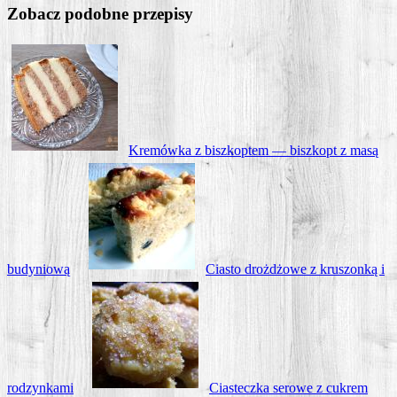
Zobacz podobne przepisy
Kre­mów­ka z bisz­kop­tem — bisz­kopt z masą
budyniową
Cia­sto droż­dżo­we z kru­szon­ką i
rodzynkami
Cia­stecz­ka sero­we z cukrem