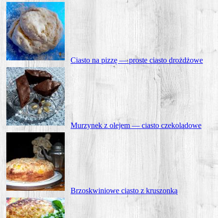
Cia­sto na piz­zę — pro­ste cia­sto drożdżowe
Murzy­nek z ole­jem — cia­sto czekoladowe
Brzo­skwi­nio­we cia­sto z kruszonką