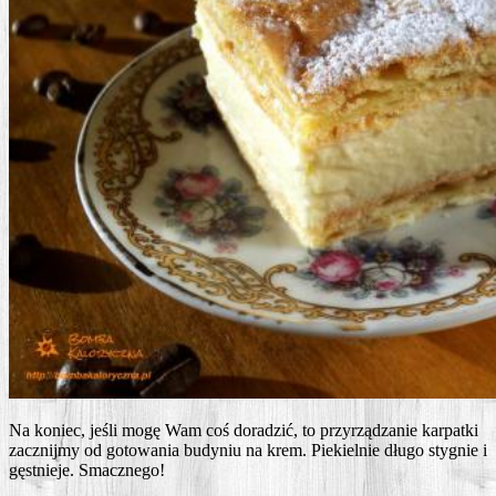
Na koniec, jeśli mogę Wam coś dora­dzić, to przy­rzą­dza­nie kar­pat­ki
zacznij­my od goto­wa­nia budy­niu na krem. Pie­kiel­nie dłu­go sty­gnie i
gęst­nie­je. Smacznego!