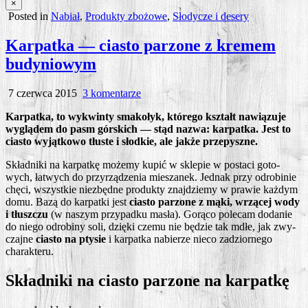
×
Posted in
Nabiał
,
Produkty zbożowe
,
Słodycze i desery
Karpatka — ciasto parzone z kremem
budyniowym
do
7 czerwca 2015
3 komentarze
Karpatka
Kar­pat­ka, to wykwin­ty sma­ko­łyk, któ­re­go kształt nawią­zu­je
—
wyglą­dem do pasm gór­skich — stąd nazwa: kar­pat­ka. Jest to
ciasto
cia­sto wyjąt­ko­wo tłu­ste i słod­kie, ale jak­że przepyszne.
parzone
z
Skład­ni­ki na kar­pat­kę może­my kupić w skle­pie w posta­ci goto­
kremem
wych, łatwych do przy­rzą­dze­nia mie­sza­nek. Jed­nak przy odro­bi­nie
budyniowym
chę­ci, wszyst­kie nie­zbęd­ne pro­duk­ty znaj­dzie­my w pra­wie każ­dym
domu. Bazą do kar­pat­ki jest
cia­sto parzo­ne z mąki, wrzą­cej wody
i tłusz­czu
(w naszym przy­pad­ku masła). Gorą­co pole­cam doda­nie
do nie­go odro­bi­ny soli, dzię­ki cze­mu nie będzie tak mdłe, jak zwy­
czaj­ne
cia­sto na pty­sie
i kar­pat­ka nabie­rze nie­co zadzior­ne­go
charakteru.
Składniki na ciasto parzone na karpatkę