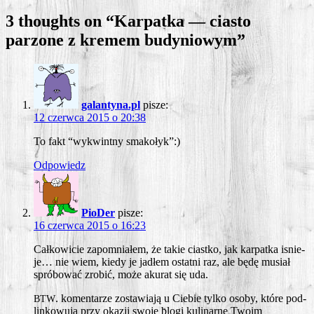
wpisu
3 thoughts on “
Karpatka — ciasto
parzone z kremem budyniowym
”
galantyna.pl
pisze:
12 czerwca 2015 o 20:38
To fakt “wykwint­ny smakołyk”:)
Odpowiedz
PioDer
pisze:
16 czerwca 2015 o 16:23
Cał­ko­wi­cie zapo­mnia­łem, że takie ciast­ko, jak kar­pat­ka isnie­
je… nie wiem, kie­dy je jadłem ostat­ni raz, ale będę musiał
spró­bo­wać zro­bić, może aku­rat się uda.
. komen­ta­rze zosta­wia­ją u Cie­bie tyl­ko oso­by, któ­re pod­
BTW
lin­ko­wu­ją przy oka­zji swo­je blo­gi kuli­nar­ne Two­im