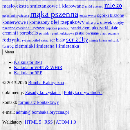
mleko
masło ekstra śmietankowe i klarowane
miód pszczeli
mąka pszenna
ogórki kiszone
mąka kukurydziana
mąka żytnia
olej rzepakowy
konserwowe i korniszony
oliwa z oliwek
otręby
pieczarki białe
pestki dyni
pszenne owsiane i ryżowe
papryka
parówki
cremini i portobello
płatki owsiane
pomidor
płatki orkiszowe
płatki pszenne
ser żółty
rodzynki
ser biały
ryż parboiled
siemię lniane
sałata
tuńczyk
ziemniaki
śmietana i śmietanka
twaróg
Menu
Kalkulator
BMI
&
Kalkulator
WHtR
WHR
Kalkulator
REE
© 2013-2026
Bomba Kaloryczna
dokumenty:
Zasady korzystania
|
Polityka prywatności
kontakt:
formularz kontaktowy
e-mail:
admin@bombakaloryczna.pl
Walidatory:
HTML 5
|
RSS
|
ATOM 1.0